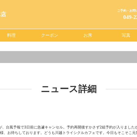
ご予約・お問
本店
049-2
料理
クーポン
お席
写真
ニュース詳細
が、台風予報で3日前に急遽キャンセル。予約再開後すかさず2組予約が入りました
様、お待ちしております。どうも川越トライシクルカフェです。今日もそこそこ元