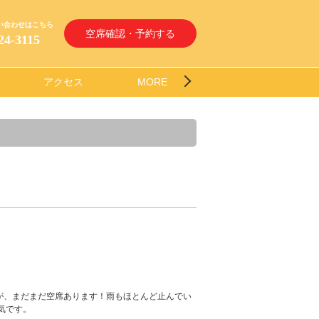
い合わせはこちら
空席確認・予約する
24-3115
アクセス
MORE
が、まだまだ空席あります！雨もほとんど止んでい
気です。